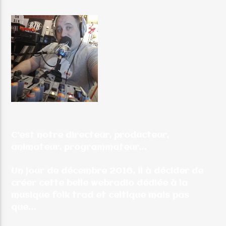
EMISSION EN COURS
LA PLAYLISTE 100 % FOLK TRAD & CELTIC MUSIC
13:00
18:00
Radio Trad Grand’Est
C’est notre directeur, producteur,
animateur, programmateur…
Un jour de décembre 2016, il à décider de
créer cette belle webradio dédiée à la
musique folk trad et celtique mais pas
que…