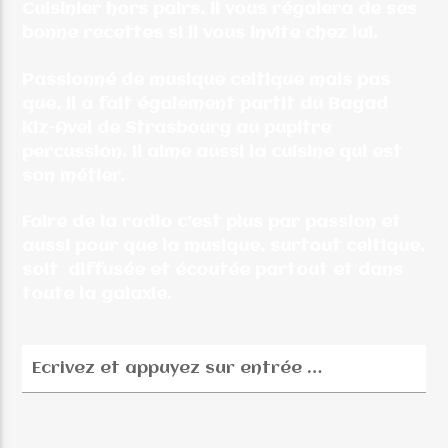
Cuisinier hors pairs, il vous régalera de ses
bonne recettes si il vous invite chez lui.
Passionné de musique celtique mais pas
que, il a fait également partit du Bagad
Kiz-Avel de Strasbourg au pupitre
percussion. Il aime aussi la cuisine qui est
son métier.
Faire de la radio c’est plus par passion et
aussi pour que la musique, surtout celtique,
soit diffusée et écoutée partout et dans
toute la galaxie.