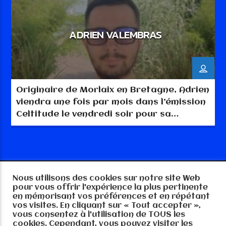
ADRIEN VALEMBRAS
Originaire de Morlaix en Bretagne, Adrien
viendra une fois par mois dans l’émission
Celtitude le vendredi soir pour sa
chronique « Les découvertes d’Adrien »
ou il nous fera découvrir sa Bretagne et
ses goûts musicaux.
Nous utilisons des cookies sur notre site Web
Copyright RTGE-MEDIA 57 2025, tout droits
pour vous offrir l'expérience la plus pertinente
réservés
en mémorisant vos préférences et en répétant
vos visites. En cliquant sur « Tout accepter »,
vous consentez à l'utilisation de TOUS les
cookies. Cependant, vous pouvez visiter les