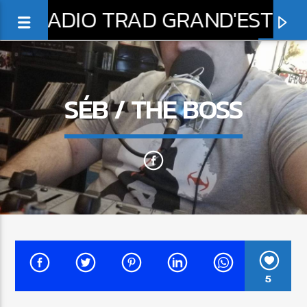
RADIO TRAD GRAND'EST
SÉB / THE BOSS
0:00
EN CE MOMENT
BELLE VIRGINIE
5
GROUPE SANS GAIN