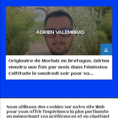
ADRIEN VALEMBRAS
Originaire de Morlaix en Bretagne, Adrien
viendra une fois par mois dans l’émission
Celtitude le vendredi soir pour sa
chronique « Les découvertes d’Adrien »
ou il nous fera découvrir sa Bretagne et
ses goûts musicaux.
Nous utilisons des cookies sur notre site Web
Copyright RTGE-MEDIA 57 2025, tout droits
pour vous offrir l'expérience la plus pertinente
réservés
en mémorisant vos préférences et en répétant