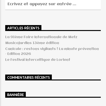
EMISSION EN COURS
L’INTERVIEW POP-ROCK DE LA SEMAINE
ARTICLES RÉCENTS
10:00
11:00
La 91ème Foire Internationale de Metz
Musicojardins 13ème édition
Canicule : restons vigilants ! La minute prévention
– Edition 2026
Radio Trad Grand’Est
Le Festival Interceltique de Lorient
COMMENTAIRES RÉCENTS
BANNIÈRE