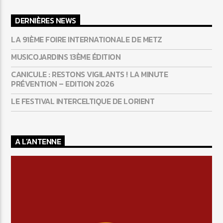
DERNIÈRES NEWS
LA 91ÈME FOIRE INTERNATIONALE DE METZ
MUSICOJARDINS 13ÈME ÉDITION
CANICULE : RESTONS VIGILANTS ! LA MINUTE
PRÉVENTION – EDITION 2026
LE FESTIVAL INTERCELTIQUE DE LORIENT
A L’ANTENNE