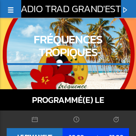
RADIO TRAD GRAND'EST
FRÉQUENCES
TROPIQUES
0:00
PROGRAMMÉ(E) LE
EN CE MOMENT
EMISSION CROISIÈRE BLEUE CELTIQUE
L'AMIRAL SÉB