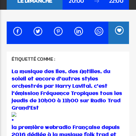
LE DIMANCHE
20:00
22:00
EMISSION EN COURS
LA PLAYLISTE 100 % FOLK TRAD & CELTIC MUSIC
18:10
24:00
ÉTIQUETTÉ COMME :
La musique des îles, des Antilles, du
Radio Trad Grand’Est
soleil et encore d'autres styles
orchestrés par Harry Lavital, c'est
l'émission Fréquence Tropiques tous les
jeudis de 10
h00 à 11h00 sur Radio Trad
Grand'Est
la première webradio Française depuis
2016 dédiée à la musique folk trad et