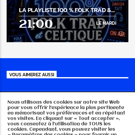
LA PLAYLISTE 100 % FOLK TRAD &
La musique Country de Tradition avec
CELTIC MUSIC
Frédéric (Fred) Moreau. Un savoureux
21:00
LE MARDI
mélange de la musique Country d'hier (des
En savoir plus
années 60 à aujourd'hui !!) avec une
touche de ce qui se fait de mieux
maintenant. Chaque semaine, la musique
américaine de tradition (no Pop, no Red
21:00
LE MARDI
Dirt) en provenance du Texas, des Etats-
Unis, du Canada ou d'ailleurs....
Du lundi au vendredi de 13h à 18h,
VOUS AIMEREZ AUSSI
Retrouvez la playliste 100% Folk Trad et
Celtic Music
En savoir plus
Nous utilisons des cookies sur notre site Web
Copyright RTGE-MEDIA 57 2025, tout droits
pour vous offrir l'expérience la plus pertinente
réservés
en mémorisant vos préférences et en répétant
vos visites. En cliquant sur « Tout accepter »,
vous consentez à l'utilisation de TOUS les
cookies. Cependant, vous pouvez visiter les