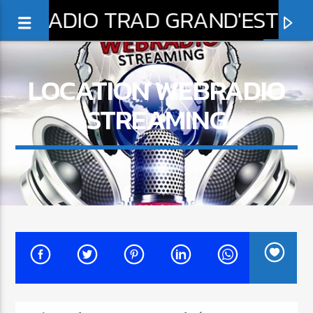
RADIO TRAD GRAND'EST
LOCATION WEBRADIO
STREAMING
0:00
EN CE MOMENT
BRANSLE DES MURCNES
TRI YANN